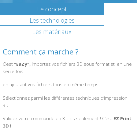
Le concept
Les technologies
Les matériaux
Comment ça marche ?
C’est
"EaZy",
importez vos fichiers 3D sous format stl en une
P
seule fois
p
p
en ajoutant vos fichiers tous en même temps.
S
Sélectionnez parmi les différentes techniques d’impression
d
3D.
Validez votre commande en 3 clics seulement ! C’est
EZ Print
3D !