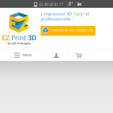
02 40 65 81 77
L'impression 3D "
E
a
Z
y" et
professionnelle !
Transférer vos fichiers 3D
Menu